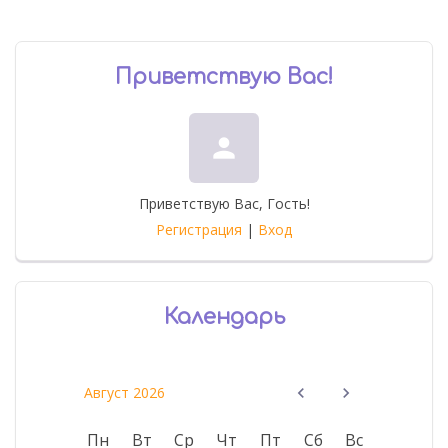
Приветствую Вас
!
person
Приветствую Вас
,
Гость
!
Регистрация
|
Вход
Календарь
Август 2026
Пн
Вт
Ср
Чт
Пт
Сб
Вс