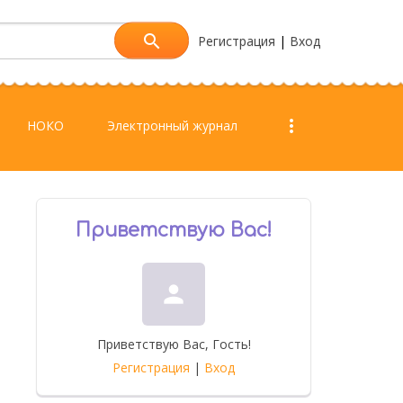
Регистрация
|
Вход
more_vert
НОКО
Электронный журнал
own
Приветствую Вас
!
person
Приветствую Вас
,
Гость
!
Регистрация
|
Вход