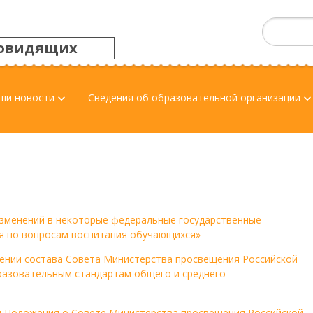
овидящих
ши новости
Сведения об образовательной организации
keyboard_arrow_down
keyboard_arrow_d
 изменений в некоторые федеральные государственные
я по вопросам воспитания обучающихся»
ждении состава Совета Министерства просвещения Российской
разовательным стандартам общего и среднего
ии Положения о Совете Министерства просвещения Российской