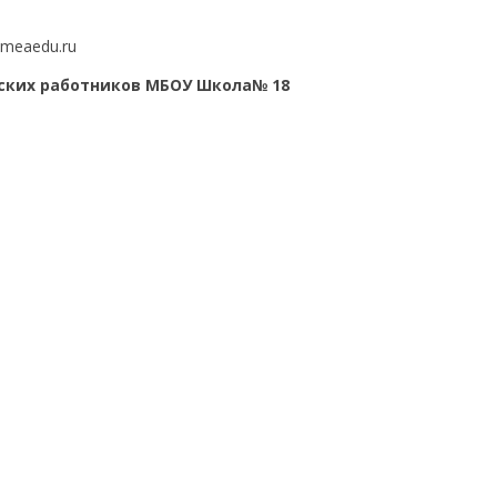
imeaedu.ru
ских работников МБОУ Школа№ 18