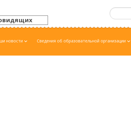
овидящих
ши новости
Сведения об образовательной организации
keyboard_arrow_down
keyboard_arrow_d