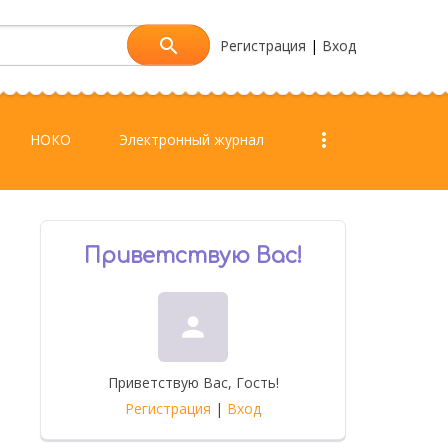
Регистрация
|
Вход
more_vert
НОКО
Электронный журнал
own
Приветствую Вас
!
person
Приветствую Вас
,
Гость
!
Регистрация
|
Вход